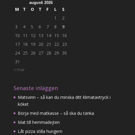
augusti 2026
M
T
O
T
F
L
S
1
2
3
4
5
6
7
8
9
10
11
12
13
14
15
16
17
18
19
20
21
22
23
24
25
26
27
28
29
30
31
« mar
Senaste inläggen
Matsvinn – så kan du minska ditt klimatavtryck i
köket
Börja med matkasse – så ska du tänka
Mat till hemmadejten
Låt pizza stilla hungern