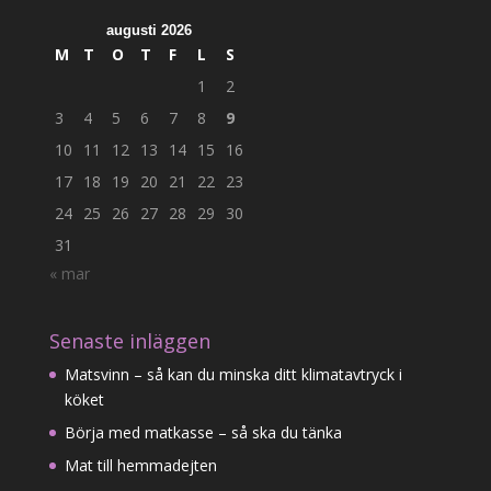
augusti 2026
M
T
O
T
F
L
S
1
2
3
4
5
6
7
8
9
10
11
12
13
14
15
16
17
18
19
20
21
22
23
24
25
26
27
28
29
30
31
« mar
Senaste inläggen
Matsvinn – så kan du minska ditt klimatavtryck i
köket
Börja med matkasse – så ska du tänka
Mat till hemmadejten