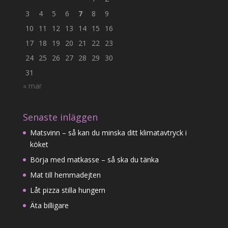
3
4
5
6
7
8
9
10
11
12
13
14
15
16
17
18
19
20
21
22
23
24
25
26
27
28
29
30
31
« mar
Senaste inläggen
Matsvinn – så kan du minska ditt klimatavtryck i
köket
Börja med matkasse – så ska du tänka
Mat till hemmadejten
Låt pizza stilla hungern
Äta billigare