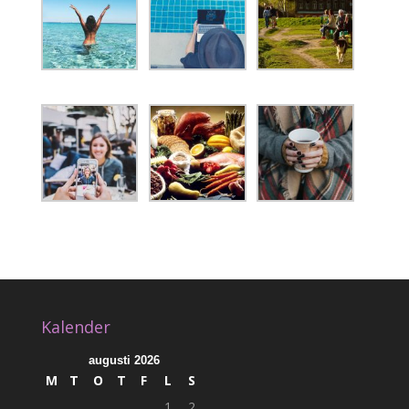
Kalender
augusti 2026
M
T
O
T
F
L
S
1
2